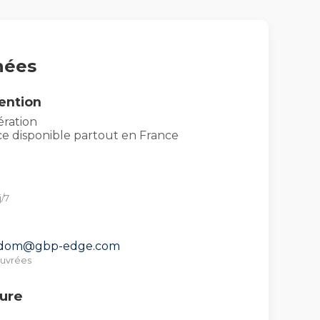
nées
ention
ération
nce disponible partout en France
j/7
rdom@gbp-edge.com
ouvrées
ture