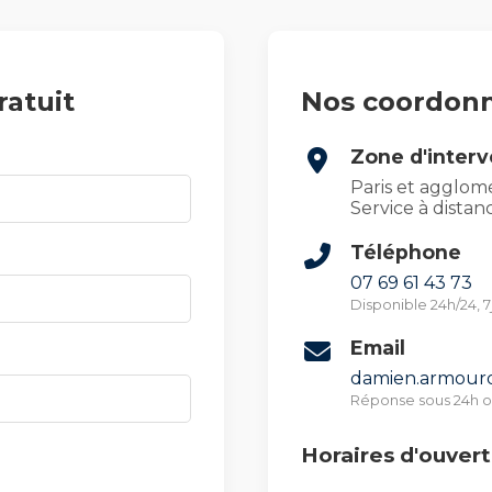
ratuit
Nos coordon
Zone d'interv
Paris et agglom
Service à dista
Téléphone
07 69 61 43 73
Disponible 24h/24, 7
Email
damien.armou
Réponse sous 24h 
Horaires d'ouver