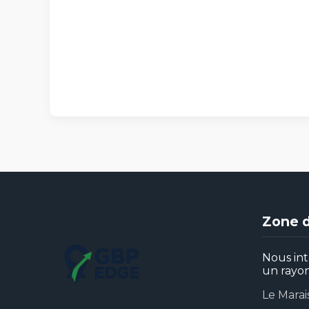
Zone d
Nous int
un rayon
Le Marai