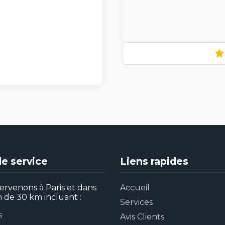
e service
Liens rapides
ervenons à Paris et dans
Accueil
 de 30 km incluant :
Services
s
Avis Clients